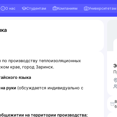
О нас
Студентам
Компаниям
Университетам
ыка
 по производству теплоизоляционных
Э
ком крае, город Заринск.
П
тайского языка
 на руки
(обсуждается индивидуально с
В
б
 общежитии на территории производства;