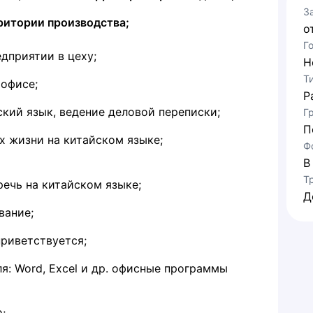
З
рритории производства;
о
Г
дприятии в цеху;
Н
Т
 офисе;
Р
ский язык, ведение деловой переписки;
Г
П
х жизни на китайском языке;
Ф
В
Т
речь на китайском языке;
Д
вание;
приветствуется;
ля: Word, Excel и др. офисные программы