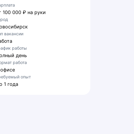
арплата
т 100 000 ₽ на руки
ород
овосибирск
ип вакансии
абота
рафик работы
олный день
ормат работа
 офисе
ребуемый опыт
о 1 года