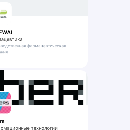
EWAL
ацевтика
зводственная фармацевтическая
ания
rs
рмационные технологии