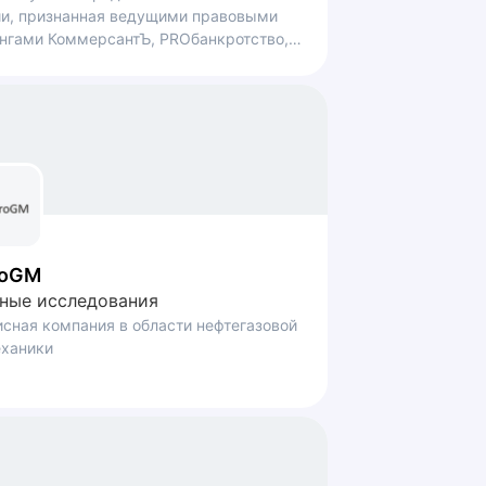
и, признанная ведущими правовыми
нгами КоммерсантЪ, PROбанкротство,
ers, Best Lawyers.
roGM
ные исследования
сная компания в области нефтегазовой
еханики