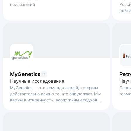
приложений
Росси
рейти
Chamb
MyGenetics
Pet
IT
Научные исследования
Науч
MyGenetics — это команда людей, которым
Серви
действительно важно то, что они делают. Мы
геом
верим в искренность, экологичный подход,
научность, практическую пользу и
инновации. Мы любим активную жизнь,
ценим здоровье и и стремимся делать мир
вокруг лучше.