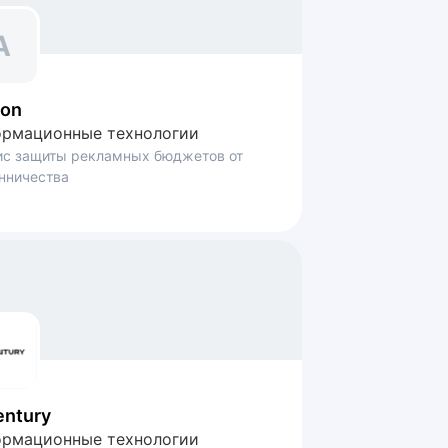
A
on
рмационные технологии
ис защиты рекламных бюджетов от
нничества
entury
рмационные технологии