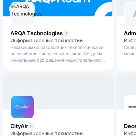
ARQA Technologies
Adm
IT
Информационные технологии
Инфо
Независимый разработчик технологических
Серв
решений для финансовых рынков. Создаём
моше
уникальные b2b решения индустриального
уровня, которые помогают развивать
финансовый рынок в России и зарубежных
странах.
CityAir
Dec
IT
Информационные технологии
Инфо