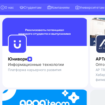
О нас
Студентам
Компаниям
Университетам
Юниворк
APT
Информационные технологии
Опто
Платформа карьерного развития
AP TR
Хабаровске. Филиа
филиа
круп
на те
Урала