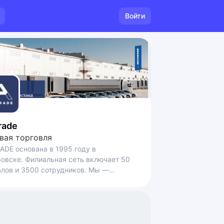
Войти
rade
вая торговля
ADE основана в 1995 году в
льная сеть включает 50
лов и 3500 сотрудников. Мы —
ный игрок рынка FMCG-дистрибьюции
рритории Дальнего Востока, Сибири и
.