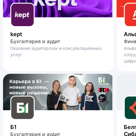
kept
Аль
Бухгалтерия и аудит
Фин
Оказание аудиторских и консультационных
Альфа
услуг
сотру
цифро
Б1
Бел
Сиб
Бухгалтерия и аудит