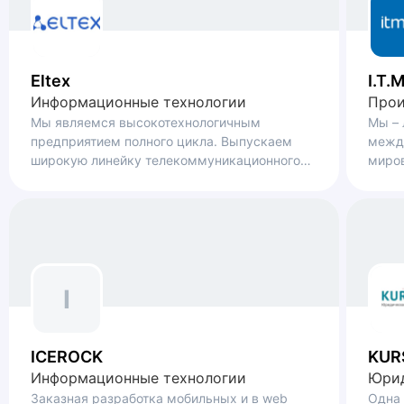
Eltex
I.T.M
Информационные технологии
Прои
Мы являемся высокотехнологичным
Мы – 
предприятием полного цикла. Выпускаем
межд
широкую линейку телекоммуникационного
миров
оборудования - оборудования и программное
бизне
обеспечение.
I
ICEROCK
KUR
Информационные технологии
Юрид
Заказная разработка мобильных и в web
Одна 