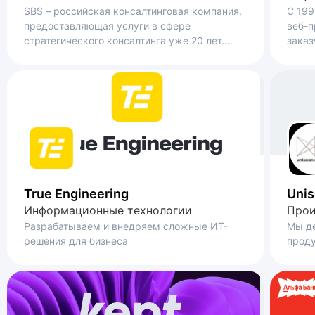
SBS – российская консалтинговая компания,
С 199
предоставляющая услуги в сфере
веб-п
стратегического консалтинга уже 20 лет.
заказ
Компания сотрудничает с ведущими
государственными, частными компаниями,
федеральными и региональными органами
власти, институтами развития.
True Engineering
Unis
Информационные технологии
Прои
Разрабатываем и внедряем сложные ИТ-
Мы д
решения для бизнеса
проду