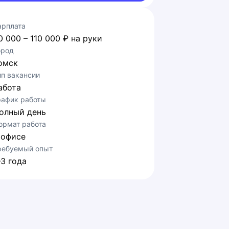
арплата
0 000 – 110 000 ₽ на руки
ород
омск
ип вакансии
абота
рафик работы
олный день
ормат работа
 офисе
ребуемый опыт
–3 года