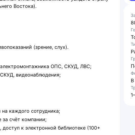
него Востока).
З
8
Г
Т
Т
опоказаний (зрение, слух).
Р
Г
П
и электромонтажника ОПС, СКУД, ЛВС;
Ф
 СКУД, видеонаблюдения;
В
Т
1
 на каждого сотрудника;
 за счёт компании;
 доступ к электронной библиотеке (100+