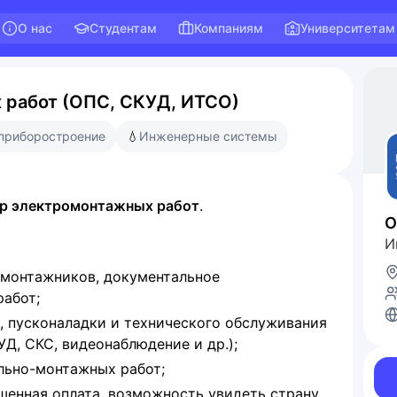
О нас
Студентам
Компаниям
Университетам
 работ (ОПС, СКУД, ИТСО)
 приборостроение
💧
Инженерные системы
р электромонтажных работ
.
О
И
омонтажников, документальное
абот;
, пусконаладки и технического обслуживания
Д, СКС, видеонаблюдение и др.);
льно-монтажных работ;
шенная оплата, возможность увидеть страну