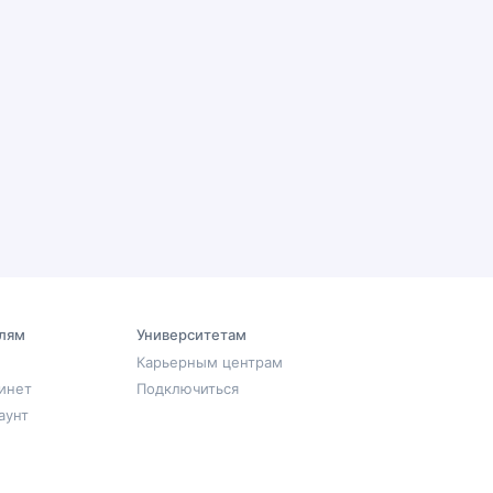
лям
Университетам
Карьерным центрам
инет
Подключиться
аунт