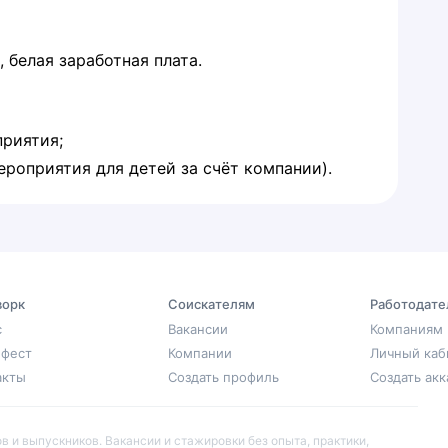
 белая заработная плата.
риятия;
роприятия для детей за счёт компании).
орк
Соискателям
Работодате
с
Вакансии
Компаниям
фест
Компании
Личный каб
акты
Создать профиль
Создать акк
 и выпускников. Вакансии и стажировки без опыта, практики,