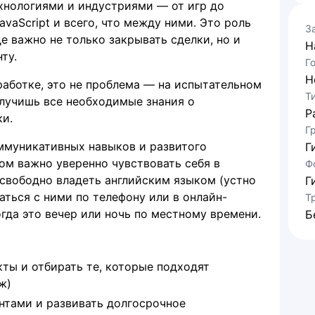
хнологиями и индустриями — от игр до
vaScript и всего, что между ними. Это роль
З
де важно не только закрывать сделки, но и
Н
ту.
Г
Н
работке, это не проблема — на испытательном
Т
лучишь все необходимые знания о
Р
ки.
Г
ммуникативных навыков и развитого
Г
м важно уверенно чувствовать себя в
Ф
свободно владеть английским языком (устно
Г
аться с ними по телефону или в онлайн-
Т
гда это вечер или ночь по местному времени.
Б
ты и отбирать те, которые подходят
ж)
нтами и развивать долгосрочное