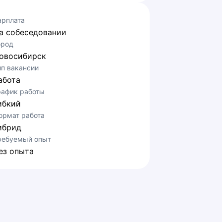
арплата
а собеседовании
ород
овосибирск
ип вакансии
абота
рафик работы
ибкий
ормат работа
ибрид
ребуемый опыт
ез опыта